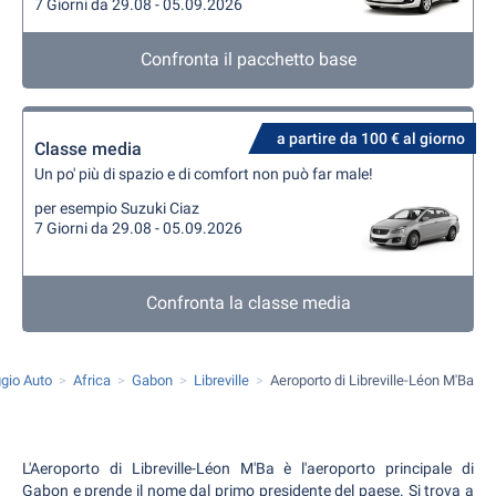
7 Giorni da 29.08 - 05.09.2026
Confronta il pacchetto base
a partire da 100 € al giorno
Classe media
Un po' più di spazio e di comfort non può far male!
per esempio Suzuki Ciaz
7 Giorni da 29.08 - 05.09.2026
Confronta la classe media
gio Auto
Africa
Gabon
Libreville
Aeroporto di Libreville-Léon M'Ba
L'Aeroporto di Libreville-Léon M'Ba è l'aeroporto principale di
Gabon e prende il nome dal primo presidente del paese. Si trova a