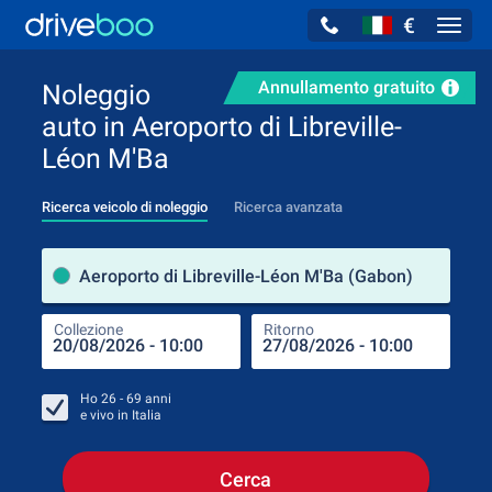
€
Navig
Annullamento gratuito
Noleggio
auto in Aeroporto di Libreville-
Léon M'Ba
Ricerca veicolo di noleggio
Ricerca avanzata
Luog
Aeroporto di Libreville-Léon M'Ba (Gabon)
Collezione
Ritorno
Luog
Coll
Ho
26 - 69
anni
e vivo in
Italia
Cerca