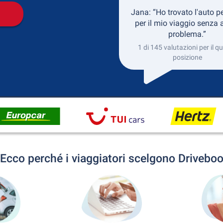
Jana: “Ho trovato l'auto pe
per il mio viaggio senza 
problema.”
1 di 145 valutazioni per il q
posizione
Ecco perché i viaggiatori scelgono Drivebo