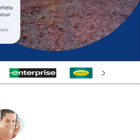
rfetta
alcun
uesta
o