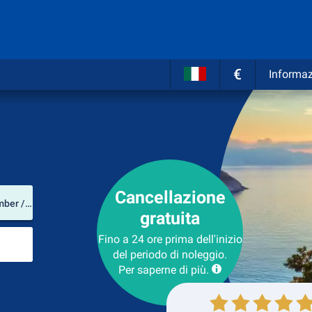
€
Informaz
Cancellazione
Luogo del noleggio
Aeroporto di Leeds-Bradford (Yorkshire e Humber / Gran Bretagna)
gratuita
Luogo di ritorno
Fino a 24 ore prima dell'inizio
del periodo di noleggio.
Per saperne di più.
Collezione
Ritorno