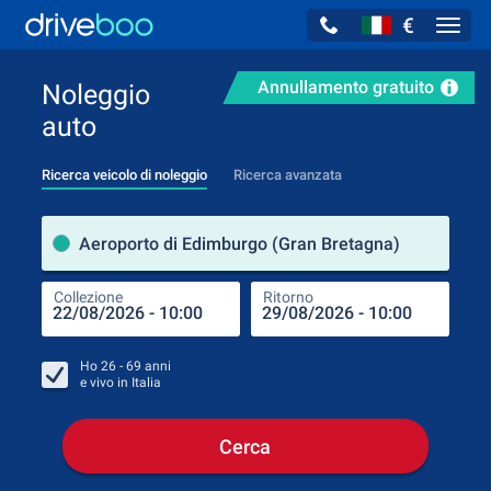
€
Navig
Annullamento gratuito
Noleggio
auto
Ricerca veicolo di noleggio
Ricerca avanzata
Luog
Aeroporto di Edimburgo (Gran Bretagna)
Collezione
Ritorno
Luog
Coll
Ho
26 - 69
anni
e vivo in
Italia
Cerca